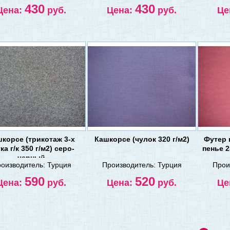
430
430
Цена:
руб.
Цена:
руб.
Це
корсе (трикотаж 3-х
Кашкорсе (чулок 320 г/м2)
Футер 
ка г/к 350 г/м2) серо-
пенье 2
черный
оизводитель:
Турция
Производитель:
Турция
Прои
590
520
Цена:
руб.
Цена:
руб.
Це