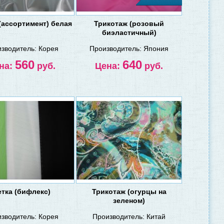
(ассортимент) белая
Трикотаж (розовый
биэластичный)
зводитель:
Корея
Производитель:
Япония
560
640
на:
руб.
Цена:
руб.
етка (бифлекс)
Трикотаж (огурцы на
зеленом)
зводитель:
Корея
Производитель:
Китай