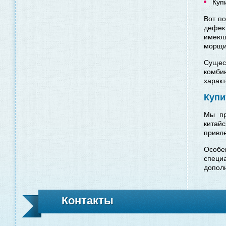
Куп
Вот по
дефект
имеющ
морщи
Сущест
комби
характ
Купи
Мы пр
китай
привле
Особен
специ
допол
Контакты