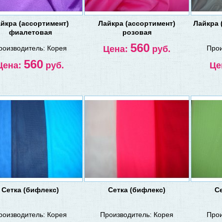
йкра (ассортимент)
Лайкра (ассортимент)
Лайкра 
фиалетовая
розовая
560
роизводитель:
Корея
Цена:
руб.
Прои
560
Цена:
руб.
Це
Сетка (бифлекс)
Сетка (бифлекс)
С
роизводитель:
Корея
Производитель:
Корея
Прои