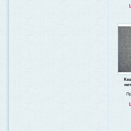
Каш
нит
Пр