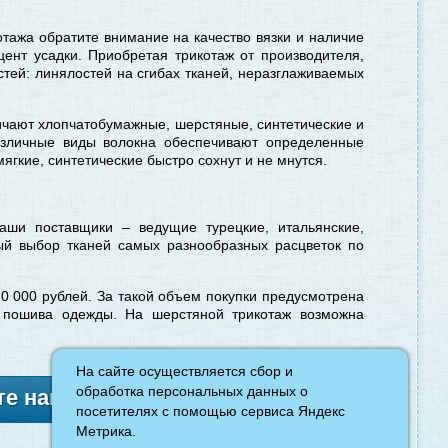
котажа обратите внимание на качество вязки и наличие
цент усадки. Приобретая трикотаж от производителя,
ей: линялостей на сгибах тканей, неразглаживаемых
личают хлопчатобумажные, шерстяные, синтетические и
азличные виды волокна обеспечивают определенные
ягкие, синтетические быстро сохнут и не мнутся.
аши поставщики – ведущие турецкие, итальянские,
ный выбор тканей самых разнообразных расцветок по
0 000 рублей. За такой объем покупки предусмотрена
я пошива одежды. На шерстяной трикотаж возможна
На сайте осуществляется сбор и
На сайте осуществляется сбор и
обработка персональных данных о
обработка персональных данных о
е нам
посетителях с помощью сервиса Яндекс
посетителях с помощью сервиса Яндекс
Метрика.
Метрика.