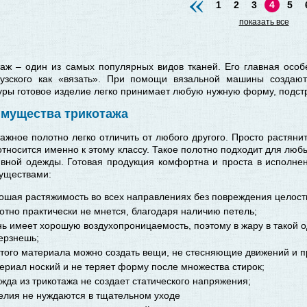
«
1
2
3
4
5
показать все
таж – один из самых популярных видов тканей. Его главная особ
узского как «вязать». При помощи вязальной машины создают
уры готовое изделие легко принимает любую нужную форму, подстр
мущества трикотажа
ажное полотно легко отличить от любого другого. Просто растянит
относится именно к этому классу. Такое полотно подходит для любы
ивной одежды. Готовая продукция комфортна и проста в исполнен
уществами:
ошая растяжимость во всех направлениях без повреждения целостн
отно практически не мнется, благодаря наличию петель;
нь имеет хорошую воздухопроницаемость, поэтому в жару в такой о
ерзнешь;
этого материала можно создать вещи, не стесняющие движений и
ериал ноский и не теряет форму после множества стирок;
жда из трикотажа не создает статического напряжения;
елия не нуждаются в тщательном уходе