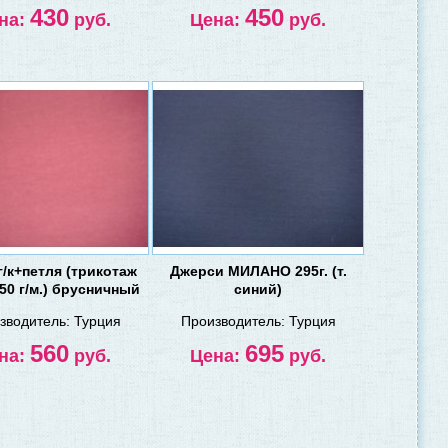
430
450
на:
руб.
Цена:
руб.
г/к+петля (трикотаж
Джерси МИЛАНО 295г. (т.
50 г/м.) брусничный
синий)
зводитель:
Турция
Производитель:
Турция
560
695
на:
руб.
Цена:
руб.