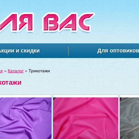
Акции и скидки
Для оптовико
ая
»
Каталог
»
Трикотажи
котажи