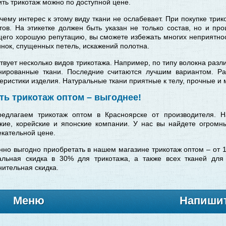
ить трикотаж можно по доступной цене.
чему интерес к этому виду ткани не ослабевает. При покупке три
ов. На этикетке должен быть указан не только состав, но и про
его хорошую репутацию, вы сможете избежать многих неприятност
нок, спущенных петель, искажений полотна.
вует несколько видов трикотажа. Например, по типу волокна раз
нированные ткани. Последние считаются лучшим вариантом. Р
еристики изделия. Натуральные ткани приятные к телу, прочные и м
ть трикотаж оптом – выгоднее!
едлагаем трикотаж оптом в Красноярске от производителя. Н
ские, корейские и японские компании. У нас вы найдете огром
кательной цене.
но выгодно приобретать в нашем магазине трикотаж оптом – от 1
альная скидка в 30% для трикотажа, а также всех тканей дл
нительная скидка.
Меню
Напишит