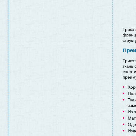
Трико
франц
структ
Преи
Трикот
ткань 
спорт
преим
Хор
Пол
Тка
зам
Из 
Мат
Оде
Изд