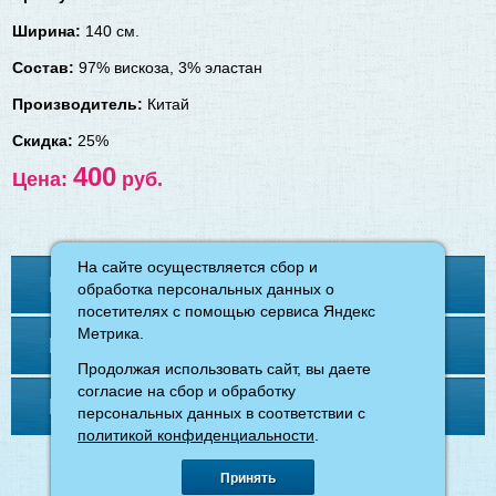
Ширина:
140 см.
Состав:
97% вискоза, 3% эластан
Производитель:
Китай
Скидка:
25%
400
Цена:
руб.
На сайте осуществляется сбор и
На сайте осуществляется сбор и
Контакты
обработка персональных данных о
обработка персональных данных о
посетителях с помощью сервиса Яндекс
посетителях с помощью сервиса Яндекс
Метрика.
Метрика.
Меню
Продолжая использовать сайт, вы даете
Продолжая использовать сайт, вы даете
согласие на сбор и обработку
согласие на сбор и обработку
Напишите нам
персональных данных в соответствии с
персональных данных в соответствии с
политикой конфиденциальности
политикой конфиденциальности
.
.
©
магазин «Ткани для вас»
, 2026.
Принять
Принять