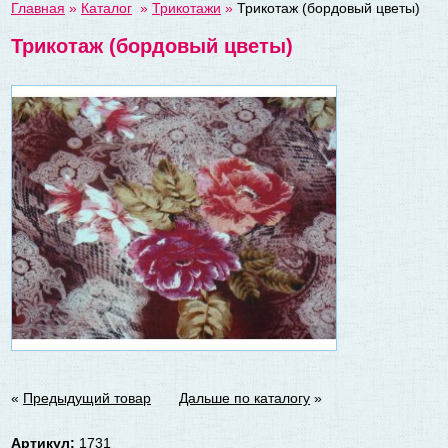
Главная
»
Каталог
»
Трикотажи
»
Трикотаж (бордовый цветы)
Трикотаж (бордовый цветы)
«
Предыдущий товар
Дальше по каталогу
»
Артикул:
1731