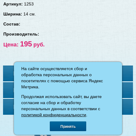
Артикул:
1253
Ширина:
14 см.
Состав:
Производитель:
195
Цена:
руб.
На сайте осуществляется сбор и
На сайте осуществляется сбор и
Контакты
обработка персональных данных о
обработка персональных данных о
посетителях с помощью сервиса Яндекс
посетителях с помощью сервиса Яндекс
Метрика.
Метрика.
Меню
Продолжая использовать сайт, вы даете
Продолжая использовать сайт, вы даете
согласие на сбор и обработку
согласие на сбор и обработку
Напишите нам
персональных данных в соответствии с
персональных данных в соответствии с
политикой конфиденциальности
политикой конфиденциальности
.
.
©
магазин «Ткани для вас»
, 2026.
Принять
Принять