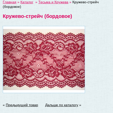
Главная
»
Каталог
»
Тесьма и Кружева
»
Кружево-стрейч
(бордовое)
Кружево-стрейч (бордовое)
«
Предыдущий товар
Дальше по каталогу
»