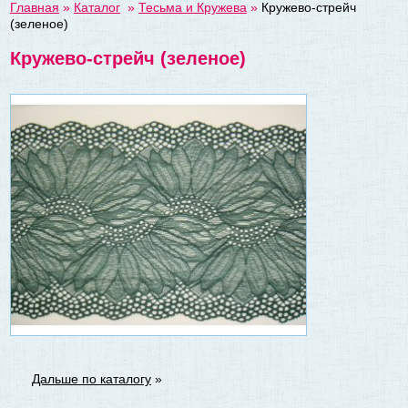
Главная
»
Каталог
»
Тесьма и Кружева
»
Кружево-стрейч
(зеленое)
Кружево-стрейч (зеленое)
Дальше по каталогу
»