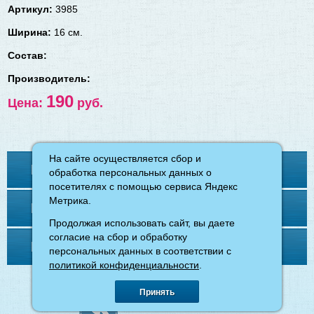
Артикул:
3985
Ширина:
16 см.
Состав:
Производитель:
190
Цена:
руб.
На сайте осуществляется сбор и
На сайте осуществляется сбор и
Контакты
обработка персональных данных о
обработка персональных данных о
посетителях с помощью сервиса Яндекс
посетителях с помощью сервиса Яндекс
Метрика.
Метрика.
Меню
Продолжая использовать сайт, вы даете
Продолжая использовать сайт, вы даете
согласие на сбор и обработку
согласие на сбор и обработку
Напишите нам
персональных данных в соответствии с
персональных данных в соответствии с
политикой конфиденциальности
политикой конфиденциальности
.
.
©
магазин «Ткани для вас»
, 2026.
Принять
Принять