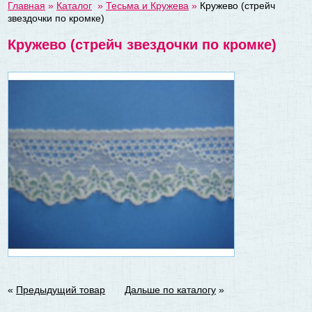
Главная
»
Каталог
»
Тесьма и Кружева
»
Кружево (стрейч
звездочки по кромке)
Кружево (стрейч звездочки по кромке)
«
Предыдущий товар
Дальше по каталогу
»