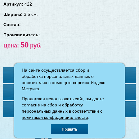
Артикул:
422
Ширина:
3,5 см.
Состав:
Производитель:
50
Цена:
руб.
На сайте осуществляется сбор и
На сайте осуществляется сбор и
Контакты
обработка персональных данных о
обработка персональных данных о
посетителях с помощью сервиса Яндекс
посетителях с помощью сервиса Яндекс
Метрика.
Метрика.
Меню
Продолжая использовать сайт, вы даете
Продолжая использовать сайт, вы даете
согласие на сбор и обработку
согласие на сбор и обработку
Напишите нам
персональных данных в соответствии с
персональных данных в соответствии с
политикой конфиденциальности
политикой конфиденциальности
.
.
©
магазин «Ткани для вас»
, 2026.
Принять
Принять