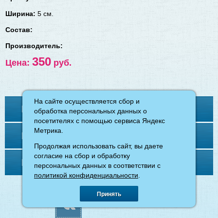
Ширина:
5 см.
Состав:
Производитель:
350
Цена:
руб.
На сайте осуществляется сбор и
На сайте осуществляется сбор и
Контакты
обработка персональных данных о
обработка персональных данных о
посетителях с помощью сервиса Яндекс
посетителях с помощью сервиса Яндекс
Метрика.
Метрика.
Меню
Продолжая использовать сайт, вы даете
Продолжая использовать сайт, вы даете
согласие на сбор и обработку
согласие на сбор и обработку
Напишите нам
персональных данных в соответствии с
персональных данных в соответствии с
политикой конфиденциальности
политикой конфиденциальности
.
.
©
магазин «Ткани для вас»
, 2026.
Принять
Принять