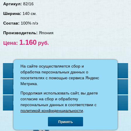
Артикул:
82/16
Ширина:
140 см.
Состав:
100% п/э
Производитель:
Япония
1.160
Цена:
руб.
На сайте осуществляется сбор и
На сайте осуществляется сбор и
Контакты
обработка персональных данных о
обработка персональных данных о
посетителях с помощью сервиса Яндекс
посетителях с помощью сервиса Яндекс
Метрика.
Метрика.
Меню
Продолжая использовать сайт, вы даете
Продолжая использовать сайт, вы даете
согласие на сбор и обработку
согласие на сбор и обработку
Напишите нам
персональных данных в соответствии с
персональных данных в соответствии с
политикой конфиденциальности
политикой конфиденциальности
.
.
©
магазин «Ткани для вас»
, 2026.
Принять
Принять