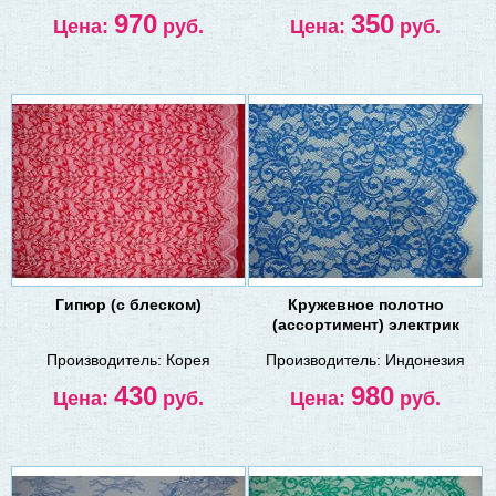
970
350
Цена:
руб.
Цена:
руб.
Гипюр (с блеском)
Кружевное полотно
(ассортимент) электрик
Производитель:
Корея
Производитель:
Индонезия
430
980
Цена:
руб.
Цена:
руб.