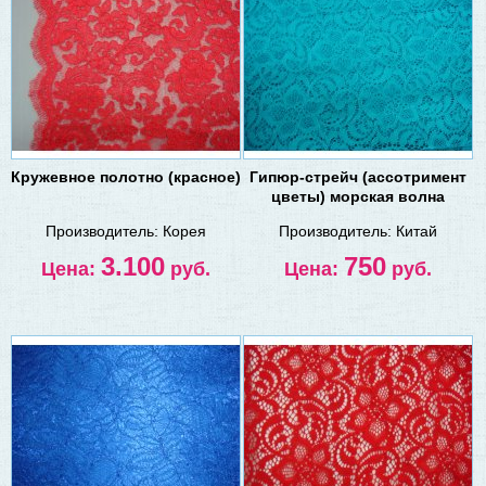
Кружевное полотно (красное)
Гипюр-стрейч (ассотримент
цветы) морская волна
Производитель:
Корея
Производитель:
Китай
3.100
750
Цена:
руб.
Цена:
руб.