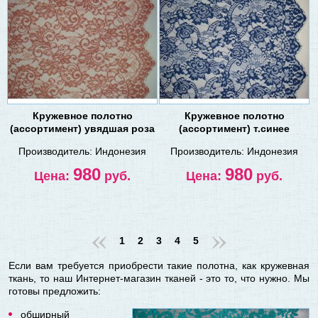
Кружевное полотно
Кружевное полотно
(ассортимент) увядшая роза
(ассортимент) т.синее
Производитель:
Индонезия
Производитель:
Индонезия
980
980
Цена:
руб.
Цена:
руб.
«
»
1
2
3
4
5
Если вам требуется приобрести такие полотна, как кружевная
ткань, то наш Интернет-магазин тканей - это то, что нужно. Мы
готовы предложить:
обширный