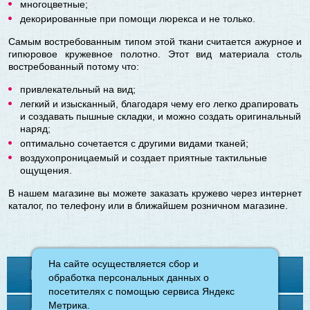
многоцветные;
декорированные при помощи люрекса и не только.
Самым востребованным типом этой ткани считается ажурное и
гипюровое кружевное полотно. Этот вид материала столь
востребованный потому что:
привлекательный на вид;
легкий и изысканный, благодаря чему его легко драпировать
и создавать пышные складки, и можно создать оригинальный
наряд;
оптимально сочетается с другими видами тканей;
воздухопроницаемый и создает приятные тактильные
ощущения.
В нашем магазине вы можете заказать кружево через интернет
каталог, по телефону или в ближайшем розничном магазине.
На сайте осуществляется сбор и
На сайте осуществляется сбор и
Контакты
обработка персональных данных о
обработка персональных данных о
посетителях с помощью сервиса Яндекс
посетителях с помощью сервиса Яндекс
Метрика.
Метрика.