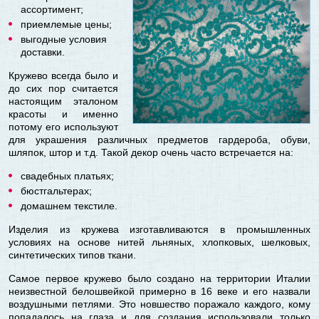
ассортимент;
приемлемые цены;
выгодные условия
доставки.
Кружево всегда было и
до сих пор считается
настоящим эталоном
красоты и именно
потому его используют
для украшения различных предметов гардероба, обуви,
шляпок, штор и т.д. Такой декор очень часто встречается на:
свадебных платьях;
бюстгальтерах;
домашнем текстиле.
Изделия из кружева изготавливаются в промышленных
условиях на основе нитей льняных, хлопковых, шелковых,
синтетических типов ткани.
Самое первое кружево было создано на территории Италии
неизвестной белошвейкой примерно в 16 веке и его назвали
воздушными петлями. Это новшество поражало каждого, кому
попадалось на глаза и для создания использовали только