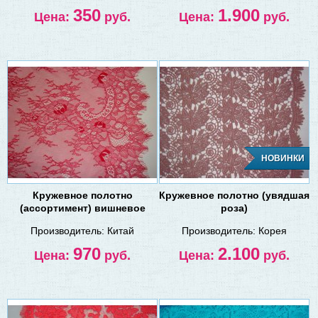
350
1.900
Цена:
руб.
Цена:
руб.
НОВИНКИ
Кружевное полотно
Кружевное полотно (увядшая
(ассортимент) вишневое
роза)
Производитель:
Китай
Производитель:
Корея
970
2.100
Цена:
руб.
Цена:
руб.