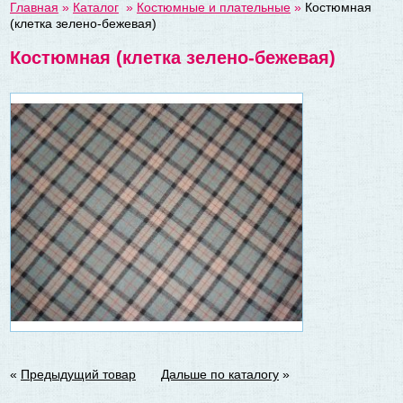
Главная
»
Каталог
»
Костюмные и плательные
»
Костюмная
(клетка зелено-бежевая)
Костюмная (клетка зелено-бежевая)
«
Предыдущий товар
Дальше по каталогу
»