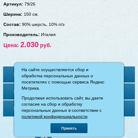
Артикул:
79/26
Ширина:
150 см.
Состав:
90% шерсть, 10% п/э
Производитель:
Италия
2.030
Цена:
руб.
На сайте осуществляется сбор и
На сайте осуществляется сбор и
Контакты
обработка персональных данных о
обработка персональных данных о
посетителях с помощью сервиса Яндекс
посетителях с помощью сервиса Яндекс
Метрика.
Метрика.
Меню
Продолжая использовать сайт, вы даете
Продолжая использовать сайт, вы даете
согласие на сбор и обработку
согласие на сбор и обработку
Напишите нам
персональных данных в соответствии с
персональных данных в соответствии с
политикой конфиденциальности
политикой конфиденциальности
.
.
©
магазин «Ткани для вас»
, 2026.
Принять
Принять